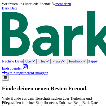
Wir freuen uns über jede Spende 🥳
mehr dazu
Bark Date
Nächste Dates
Happy
Über
Infos
Presse
Feedback
Ends
Spenden
Verein registrieren
Einloggen
Finde deinen neuen Besten Freund.
Viele Hunde aus dem Tierschutz suchen über Tierheime und
Pflegestellen in deiner Stadt ihr neues Zuhause. Beim Bark Date