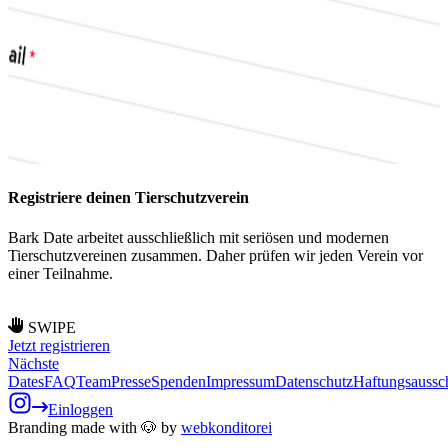
Registriere deinen Tierschutzverein
W
Bark Date arbeitet ausschließlich mit seriösen und modernen
S
Tierschutzvereinen zusammen. Daher prüfen wir jeden Verein vor
w
einer Teilnahme.
a
SWIPE
Jetzt registrieren
Nächste
Dates
FAQ
Team
Presse
Spenden
Impressum
Datenschutz
Haftungsaussc
Einloggen
Branding made with 🐶 by
webkonditorei